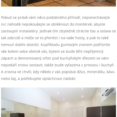
Pokud se právě vám něco podobného přihodí, neponechávejte
nic náhodě nepokoušejte se obléknout do montérek, abyste
zastoupili instalatéry. Jednak tím zbytečně ztrácíte čas a oslava se
tak zabrzdí a může se to přenést i na vaše hosty, a pak to také
nemusí dobře skončit. Kupříkladu gumovým zvonem potřísníte
vše kolem sebe včetně vás, bytem se bude šířit nepříjemný
zápach a demontovaný sifon pod kuchyňským dřezem se vám
nepodaří znovu sestavit, takže bude vyřazena z provozu i kuchyň.
A zrovna ve chvíli, kdy někdo z vás poptává džus, minerálku, kávu
nebo čaj, a potřebujete opláchnout nádobí.