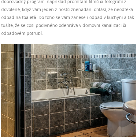
doprovodný program, například promítání filmů či fotografií z
dovolené, když vám jeden z hostů znenadání ohlásí, že neodtéká
odpad na toaletě. Do toho se vám zanese i odpad v kuchyni a tak
tušíte, že se cosi podivného odehrává v domovní kanalizaci či
odpadovém potrubí.