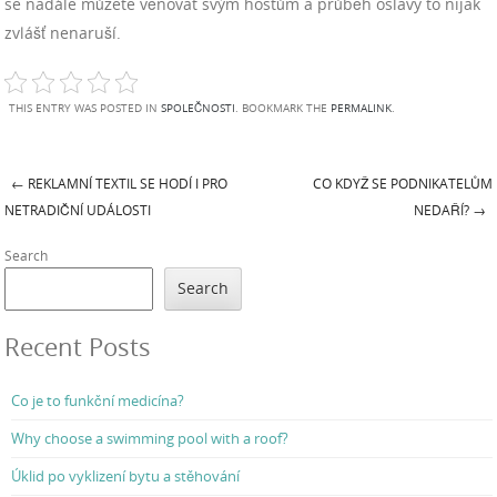
se nadále můžete věnovat svým hostům a průběh oslavy to nijak
zvlášť nenaruší.
THIS ENTRY WAS POSTED IN
SPOLEČNOSTI
. BOOKMARK THE
PERMALINK
.
←
REKLAMNÍ TEXTIL SE HODÍ I PRO
CO KDYŽ SE PODNIKATELŮM
Post navigation
NETRADIČNÍ UDÁLOSTI
NEDAŘÍ?
→
Search
Search
Recent Posts
Co je to funkční medicína?
Why choose a swimming pool with a roof?
Úklid po vyklizení bytu a stěhování