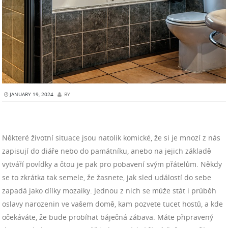
JANUARY 19, 2024
BY
Některé životní situace jsou natolik komické, že si je mnozí z nás
zapisují do diáře nebo do památníku, anebo na jejich základě
vytváří povídky a čtou je pak pro pobavení svým přátelům. Někdy
se to zkrátka tak semele, že žasnete, jak sled událostí do sebe
zapadá jako dílky mozaiky. Jednou z nich se může stát i průběh
oslavy narozenin ve vašem domě, kam pozvete tucet hostů, a kde
očekáváte, že bude probíhat báječná zábava. Máte připravený