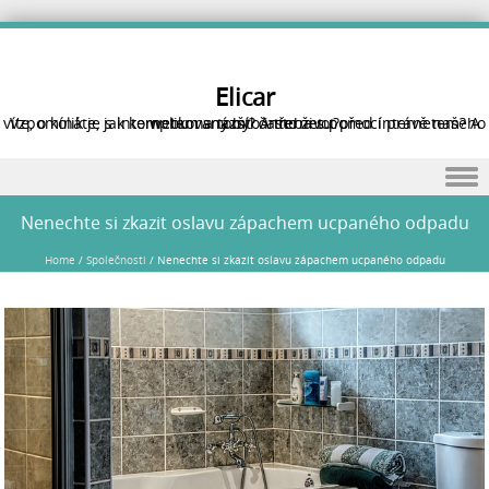
Elicar
Vzpomínáte, jak komplikovaný byl často život před internetem? A víte, o kolik je s internetem snazší? A třeba s pomocí právě našeho webu na tomto internetu?
Skip to content
Nenechte si zkazit oslavu zápachem ucpaného odpadu
Home
/
Společnosti
/
Nenechte si zkazit oslavu zápachem ucpaného odpadu