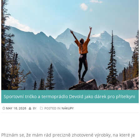
Sportovní tričko a termoprádlo Devold jako dárek pro přítelkyni
MAY 16, 2026
BY
POSTED IN
NÁKUPY
Přiznám se, že mám rád precizně zhotovené výrobky, na které je