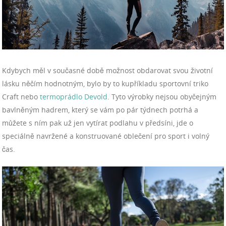
Kdybych měl v současné době možnost obdarovat svou životní
lásku něčím hodnotným, bylo by to kupříkladu sportovní triko
Craft
nebo
termoprádlo Devold
.
T
yto výrobky
nejsou obyčejným
bavlněným hadrem, který se vám po pár týdnech potrhá a
můžete s ním pak už jen vytírat podlahu v předsíni, jde o
speciálně navržené a konstruované oblečení pro sport i volný
čas.