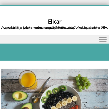
Elicar
Vzpomínáte, jak komplikovaný byl často život před internetem? A víte, o kolik je s internetem snazší? A třeba s pomocí právě našeho webu na tomto internetu?
Skip to content