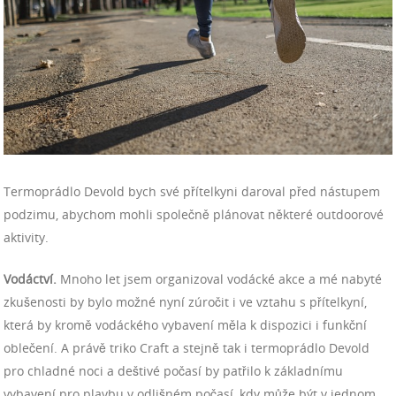
T
ermoprádlo Devold
bych své přítelkyni daroval před nástupem
podzimu
, abychom mohli společně plánovat některé outdoorové
aktivity.
Vodáctví.
Mnoho let jsem organizoval vodácké akce a mé nabyté
zkušenosti by bylo možné nyní zúročit i ve vztahu s přítelkyní,
která by kromě vodáckého vybavení měla k dispozici i funkční
oblečení. A právě triko Craft
a stejně tak i termoprádlo Devold
pro chladné noci a deštivé počasí
by patřilo k základnímu
vybavení pro plavbu v odlišném počasí, kdy může být v jednom