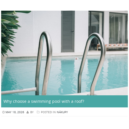
Why choose a swimming pool with a roof?
MAY 18, 2026
BY
POSTED IN
NÁKUPY