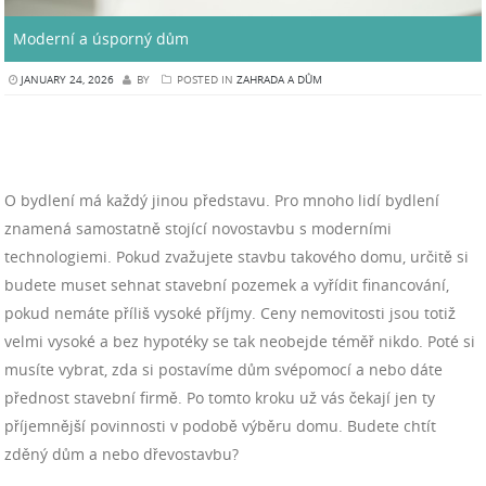
Moderní a úsporný dům
JANUARY 24, 2026
BY
POSTED IN
ZAHRADA A DŮM
O bydlení má každý jinou představu. Pro mnoho lidí bydlení
znamená samostatně stojící novostavbu s moderními
technologiemi. Pokud zvažujete stavbu takového domu, určitě si
budete muset sehnat stavební pozemek a vyřídit financování,
pokud nemáte příliš vysoké příjmy. Ceny nemovitosti jsou totiž
velmi vysoké a bez hypotéky se tak neobejde téměř nikdo. Poté si
musíte vybrat, zda si postavíme dům svépomocí a nebo dáte
přednost stavební firmě. Po tomto kroku už vás čekají jen ty
příjemnější povinnosti v podobě výběru domu. Budete chtít
zděný dům a nebo dřevostavbu?