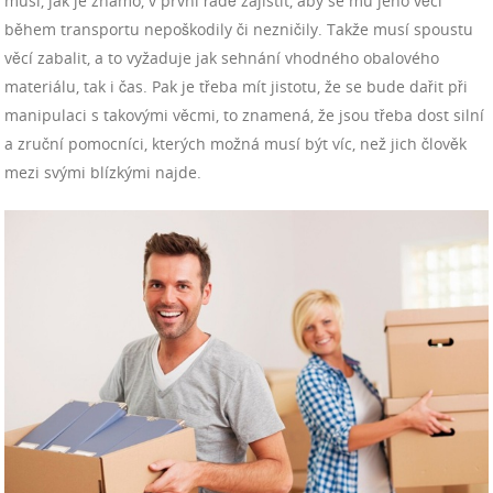
musí, jak je známo, v první řadě zajistit, aby se mu jeho věci
během transportu nepoškodily či nezničily. Takže musí spoustu
věcí zabalit, a to vyžaduje jak sehnání vhodného obalového
materiálu, tak i čas. Pak je třeba mít jistotu, že se bude dařit při
manipulaci s takovými věcmi, to znamená, že jsou třeba dost silní
a zruční pomocníci, kterých možná musí být víc, než jich člověk
mezi svými blízkými najde.