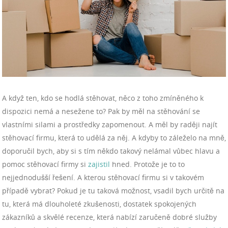
A když ten, kdo se hodlá stěhovat, něco z toho zmíněného k
dispozici nemá a nesežene to? Pak by měl na stěhování se
vlastními silami a prostředky zapomenout. A měl by raději najít
stěhovací firmu, která to udělá za něj. A kdyby to záleželo na mně,
doporučil bych, aby si s tím někdo takový nelámal vůbec hlavu a
pomoc stěhovací firmy si
zajistil
hned. Protože je to to
nejjednodušší řešení.
A kterou stěhovací firmu si v takovém
případě vybrat? Pokud je tu taková možnost, vsadil bych určitě na
tu, která má dlouholeté zkušenosti, dostatek spokojených
zákazníků a skvělé recenze, která nabízí zaručeně dobré služby