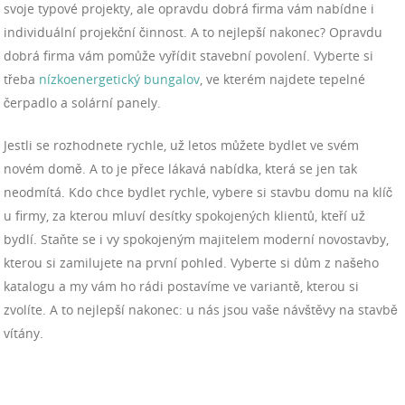
svoje typové projekty, ale opravdu dobrá firma vám nabídne i
individuální projekční činnost. A to nejlepší nakonec? Opravdu
dobrá firma vám pomůže vyřídit stavební povolení. Vyberte si
třeba
nízkoenergetický bungalov
, ve kterém najdete tepelné
čerpadlo a solární panely.
Jestli se rozhodnete rychle, už letos můžete bydlet ve svém
novém domě. A to je přece lákavá nabídka, která se jen tak
neodmítá. Kdo chce bydlet rychle, vybere si stavbu domu na klíč
u firmy, za kterou mluví desítky spokojených klientů, kteří už
bydlí. Staňte se i vy spokojeným majitelem moderní novostavby,
kterou si zamilujete na první pohled. Vyberte si dům z našeho
katalogu a my vám ho rádi postavíme ve variantě, kterou si
zvolíte. A to nejlepší nakonec: u nás jsou vaše návštěvy na stavbě
vítány.