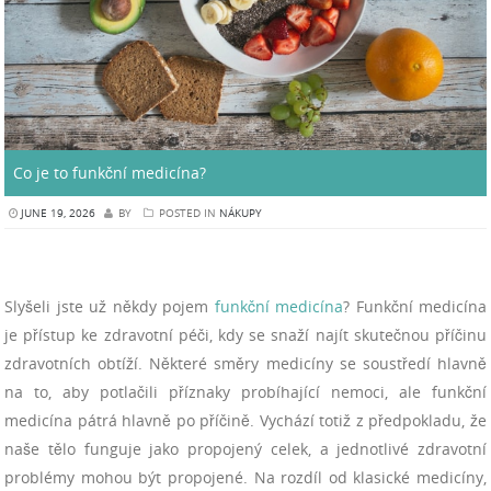
Co je to funkční medicína?
JUNE 19, 2026
BY
POSTED IN
NÁKUPY
Slyšeli jste už někdy pojem
funkční medicína
? Funkční medicína
je přístup ke zdravotní péči, kdy se snaží najít skutečnou příčinu
zdravotních obtíží. Některé směry medicíny se soustředí hlavně
na to, aby potlačili příznaky probíhající nemoci, ale funkční
medicína pátrá hlavně po příčině. Vychází totiž z předpokladu, že
naše tělo funguje jako propojený celek, a jednotlivé zdravotní
problémy mohou být propojené. Na rozdíl od klasické medicíny,