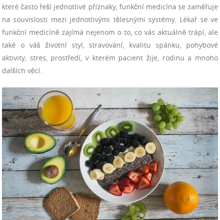
které často řeší jednotlivé příznaky, funkční medicína se zaměřuje
na souvislosti mezi jednotlivými tělesnými systémy. Lékař se ve
funkční medicíně zajímá nejenom o to, co vás aktuálně trápí, ale
také o váš životní styl, stravování, kvalitu spánku, pohybové
aktivity, stres, prostředí, v kterém pacient žije, rodinu a mnoho
dalších věcí.