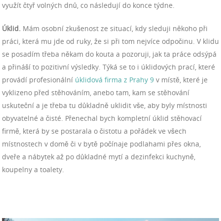
využít čtyř volných dnů, co následují do konce týdne.
Úklid.
Mám osobní zkušenost ze situací, kdy sleduji někoho při
práci, která mu jde od ruky, že si při tom nejvíce odpočinu. V klidu
se posadím třeba někam do kouta a pozoruji, jak ta práce odsýpá
a přináší to pozitivní výsledky. Týká se to i úklidových prací, které
provádí profesionální
úklidová firma z Prahy 9
v místě, které je
vyklizeno před stěhováním, anebo tam, kam se stěhování
uskuteční a je třeba tu důkladně uklidit vše, aby byly místnosti
obyvatelné a čisté. Přenechal bych kompletní úklid stěhovací
firmě, která by se postarala o čistotu a pořádek ve všech
místnostech v domě či v bytě počínaje podlahami přes okna,
dveře a nábytek až po důkladné mytí a dezinfekci kuchyně,
koupelny a toalety.