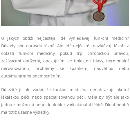
U jakých obtíží nejčastěji lidé vyhledávají funkční medicín?
Důvody jsou opravdu různé. Ale lidé nejčastěji navštěvují lékaře z
oblasti funkční medicíny, pokud trpí chronickou únavou,
zažívacími obtížemi, opakujícími se bolestmi hlavy, hormonální
nerovnováhou, problémy se spánkem, nadváhou nebo
autoimunitními onemocněními.
Důležité je ale vědět, že funkční medicína nenahrazuje akutní
lékařskou péči, nebo specializovanou péči. Měla by být ale jako
jedna z možností nebo doplněk k vaší aktuální léčbě. Dlouhodobě
má totiž úžasné výsledky.