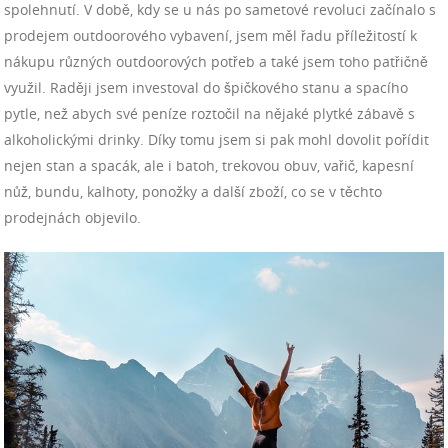
spolehnutí. V době, kdy se u nás po sametové revoluci začínalo s
prodejem outdoorového vybavení, jsem měl řadu příležitostí k
nákupu různých outdoorových potřeb a také jsem toho patřičně
využil. Raději jsem investoval do špičkového stanu a spacího
pytle, než abych své peníze roztočil na nějaké plytké zábavě s
alkoholickými drinky. Díky tomu jsem si pak mohl dovolit pořídit
nejen stan a spacák, ale i batoh, trekovou obuv, vařič, kapesní
nůž, bundu, kalhoty, ponožky a další zboží, co se v těchto
prodejnách objevilo.