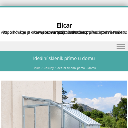
Elicar
Vzpomínáte, jak komplikovaný byl často život před internetem? A víte, o kolik je s internetem snazší? A třeba s pomocí právě našeho webu na tomto internetu?
Skip to content
Ideální skleník přímo u domu
Home
/
Nákupy
/
Ideální skleník přímo u domu