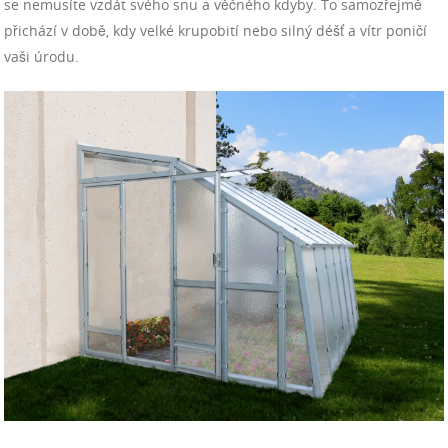
se nemusíte vzdát svého snu a věčného kdyby. To samozřejmě
přichází v době, kdy velké krupobití nebo silný déšť a vítr poničí
vaši úrodu.