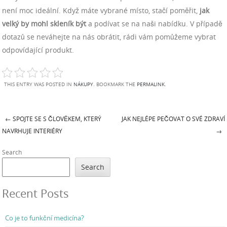
není moc ideální. Když máte vybrané místo, stačí poměřit,
jak
velký by mohl skleník být
a podívat se na naši nabídku. V případě
dotazů se neváhejte na nás obrátit, rádi vám pomůžeme vybrat
odpovídající produkt.
THIS ENTRY WAS POSTED IN
NÁKUPY
. BOOKMARK THE
PERMALINK
.
←
SPOJTE SE S ČLOVĚKEM, KTERÝ
JAK NEJLÉPE PEČOVAT O SVÉ ZDRAVÍ
Post navigation
NAVRHUJE INTERIÉRY
→
Search
Search
Recent Posts
Co je to funkční medicína?