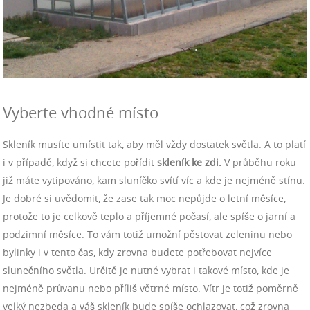
Vyberte vhodné místo
Skleník musíte umístit tak, aby měl vždy dostatek světla. A to platí
i v případě, když si chcete pořídit
skleník ke zdi.
V průběhu roku
již máte vytipováno, kam sluníčko svítí víc a kde je nejméně stínu.
Je dobré si uvědomit, že zase tak moc nepůjde o letní měsíce,
protože to je celkově teplo a příjemné počasí, ale spíše o jarní a
podzimní měsíce. To vám totiž umožní pěstovat zeleninu nebo
bylinky i v tento čas, kdy zrovna budete potřebovat nejvíce
slunečního světla. Určitě je nutné vybrat i takové místo, kde je
nejméně průvanu nebo příliš větrné místo. Vítr je totiž poměrně
velký nezbeda a váš skleník bude spíše ochlazovat, což zrovna