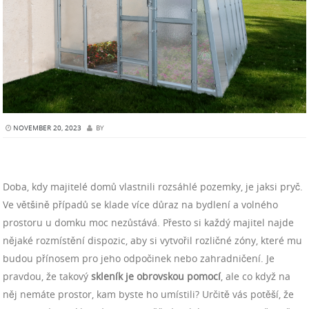
NOVEMBER 20, 2023
BY
Doba, kdy majitelé domů vlastnili rozsáhlé pozemky, je jaksi pryč.
Ve většině případů se klade více důraz na bydlení a volného
prostoru u domku moc nezůstává. Přesto si každý majitel najde
nějaké rozmístění dispozic, aby si vytvořil rozličné zóny, které mu
budou přínosem pro jeho odpočinek nebo zahradničení. Je
pravdou, že takový
skleník je obrovskou pomocí
, ale co když na
něj nemáte prostor, kam byste ho umístili? Určitě vás potěší, že