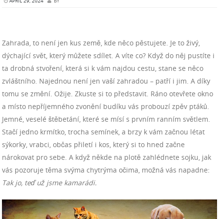
APRIL 29, 2024
BY
Zahrada, to není jen kus země, kde něco pěstujete. Je to živý,
dýchající svět, který můžete sdílet. A víte co? Když do něj pustíte i
ta drobná stvoření, která si k vám najdou cestu, stane se něco
zvláštního. Najednou není jen vaší zahradou – patří i jim. A díky
tomu se změní. Ožije.
Zkuste si to představit. Ráno otevřete okno
a místo nepříjemného zvonění budíku vás probouzí zpěv ptáků.
Jemné, veselé štěbetání, které se mísí s prvním ranním světlem.
Stačí jedno krmítko, trocha semínek, a brzy k vám začnou létat
sýkorky, vrabci, občas přiletí i kos, který si to hned začne
nárokovat pro sebe. A když někde na plotě zahlédnete sojku, jak
vás pozoruje těma svýma chytrýma očima, možná vás napadne:
Tak jo, teď už jsme kamarádi.