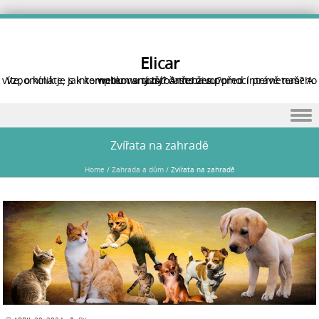
Elicar
Vzpomínáte, jak komplikovaný byl často život před internetem? A víte, o kolik je s internetem snazší? A třeba s pomocí právě našeho webu na tomto internetu?
Skip to content
Zvířata na zahradě
Home
/
Zahrada a dům
/
Zvířata na zahradě