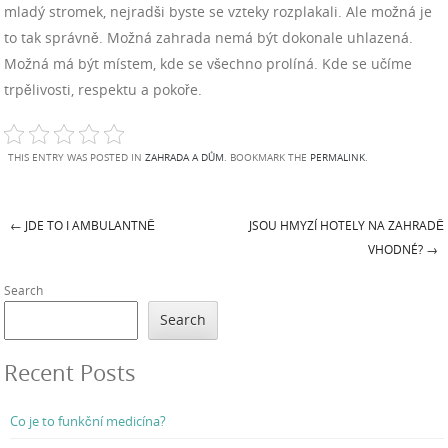
mladý stromek, nejradši byste se vzteky rozplakali. Ale možná je
to tak správně. Možná zahrada nemá být dokonale uhlazená.
Možná má být místem, kde se všechno prolíná. Kde se učíme
trpělivosti, respektu a pokoře.
THIS ENTRY WAS POSTED IN
ZAHRADA A DŮM
. BOOKMARK THE
PERMALINK
.
←
JDE TO I AMBULANTNĚ
JSOU HMYZÍ HOTELY NA ZAHRADĚ
Post navigation
VHODNÉ?
→
Search
Search
Recent Posts
Co je to funkční medicína?