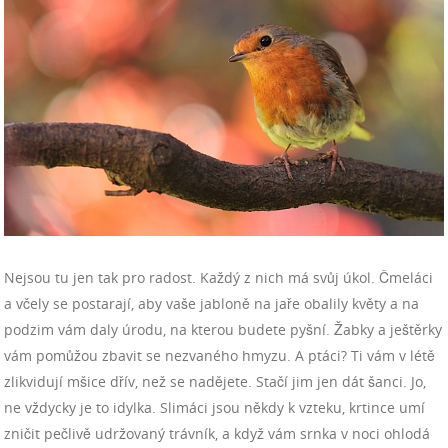
Nejsou tu jen tak pro radost. Každý z nich má svůj úkol. Čmeláci
a včely se postarají, aby vaše jabloně na jaře obalily květy a na
podzim vám daly úrodu, na kterou budete pyšní. Žabky a ještěrky
vám pomůžou zbavit se nezvaného hmyzu. A ptáci? Ti vám v létě
zlikvidují mšice dřív, než se nadějete. Stačí jim jen dát šanci.
Jo,
ne vždycky je to idylka. Slimáci jsou někdy k vzteku, krtince umí
zničit pečlivě udržovaný trávník, a když vám srnka v noci ohlodá