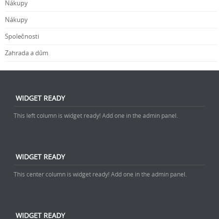
Nákupy
Nákupy
Společnosti
Zahrada a dům
WIDGET READY
This left column is widget ready! Add one in the admin panel.
WIDGET READY
This center column is widget ready! Add one in the admin panel.
WIDGET READY