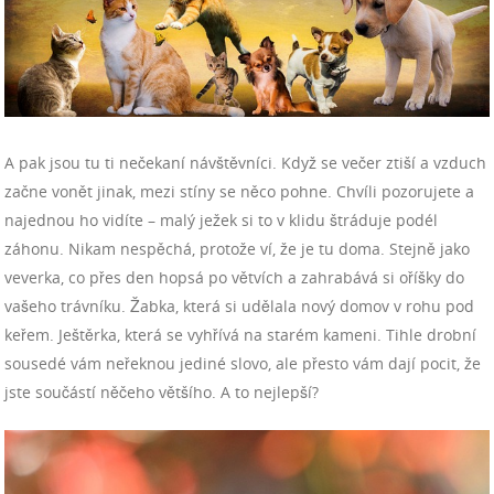
A pak jsou tu ti nečekaní návštěvníci. Když se večer ztiší a vzduch
začne vonět jinak, mezi stíny se něco pohne. Chvíli pozorujete a
najednou ho vidíte – malý ježek si to v klidu štráduje podél
záhonu. Nikam nespěchá, protože ví, že je tu doma. Stejně jako
veverka, co přes den hopsá po větvích a zahrabává si oříšky do
vašeho trávníku. Žabka, která si udělala nový domov v rohu pod
keřem. Ještěrka, která se vyhřívá na starém kameni. Tihle drobní
sousedé vám neřeknou jediné slovo, ale přesto vám dají pocit, že
jste součástí něčeho většího.
A to nejlepší?