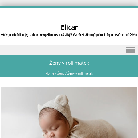
Elicar
Vzpomínáte, jak komplikovaný byl často život před internetem? A víte, o kolik je s internetem snazší? A třeba s pomocí právě našeho webu na tomto internetu?
Skip to content
Ženy v roli matek
Home
/
Ženy
/
Ženy v roli matek