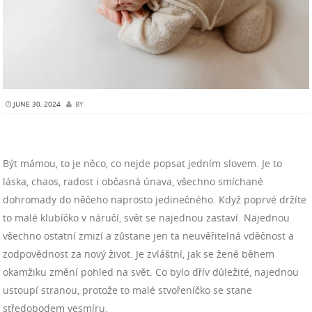
JUNE 30, 2024
BY
Být mámou, to je něco, co nejde popsat jedním slovem. Je to
láska, chaos, radost i občasná únava, všechno smíchané
dohromady do něčeho naprosto jedinečného. Když poprvé držíte
to malé klubíčko v náručí, svět se najednou zastaví. Najednou
všechno ostatní zmizí a zůstane jen ta neuvěřitelná vděčnost a
zodpovědnost za nový život. Je zvláštní, jak se ženě během
okamžiku změní pohled na svět. Co bylo dřív důležité, najednou
ustoupí stranou, protože to malé stvořeníčko se stane
středobodem vesmíru.