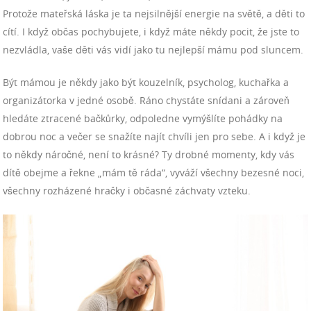
Protože mateřská láska je ta nejsilnější energie na světě, a děti to
cítí. I když občas pochybujete, i když máte někdy pocit, že jste to
nezvládla, vaše děti vás vidí jako tu nejlepší mámu pod sluncem.
Být mámou je někdy jako být kouzelník, psycholog, kuchařka a
organizátorka v jedné osobě. Ráno chystáte snídani a zároveň
hledáte ztracené bačkůrky, odpoledne vymýšlíte pohádky na
dobrou noc a večer se snažíte najít chvíli jen pro sebe. A i když je
to někdy náročné, není to krásné? Ty drobné momenty, kdy vás
dítě obejme a řekne „mám tě ráda“, vyváží všechny bezesné noci,
všechny rozházené hračky i občasné záchvaty vzteku.