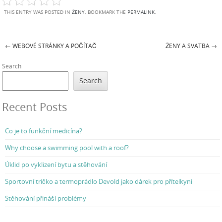
THIS ENTRY WAS POSTED IN
ŽENY
. BOOKMARK THE
PERMALINK
.
←
WEBOVÉ STRÁNKY A POČÍTAČ
ŽENY A SVATBA
→
Post navigation
Search
Search
Recent Posts
Co je to funkční medicína?
Why choose a swimming pool with a roof?
Úklid po vyklizení bytu a stěhování
Sportovní tričko a termoprádlo Devold jako dárek pro přítelkyni
Stěhování přináší problémy