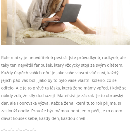
Role matky je neuvěřitelně pestrá. Jste průvodkyně, rádkyně, ale
taky ten největší fanoušek, který vždycky stojí za svým dítětem.
Každý úspěch vašich dětí je jako vaše vlastní vítězství, každý
jejich pád vás bolí, jako by to bylo vaše vlastní koleno, co se
odřelo. Ale je to právě ta láska, která žene mámy vpřed, i když se
někdy zdá, že síly docházejí. Mateřství je zázrak. Je to obrovský
dar, ale i obrovská výzva. Každá žena, která tuto roli přijme, si
zaslouží obdiv. Protože být mámou není jen o péči, je to o tom
dávat kousek sebe, každý den, každou chvíli.